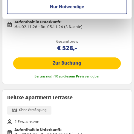
Datenschutzseite
Halbpension
Nur Notwendige
2 Erwachsene
Mit Klick auf "Alles erlauben" stimmen Sie der
Aufenthalt in Unterkunft:
Verwendung der Cookies & Plugins auf unseren
Mo, 02.11.26 - Do, 05.11.26 (3 Nächte)
Webseiten zu.
Gesamtpreis
€ 528,-
Zur Buchung
Bei uns noch 10
zu diesem Preis
verfügbar
Deluxe Apartment Terrasse
Ohne Verpflegung
2 Erwachsene
Aufenthalt in Unterkunft: