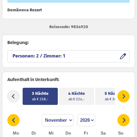
Demänova Rezort
Reisecode: 9834920
Belegung:
Personen:
/ Zimmer:
Aufenthalt in Unterkunft:
3 Nächte
4 Nächte
5 Nächte
ab € 258,-
ab € 324,-
ab € 384,-
Mo
Di
Mi
Do
Fr
Sa
So