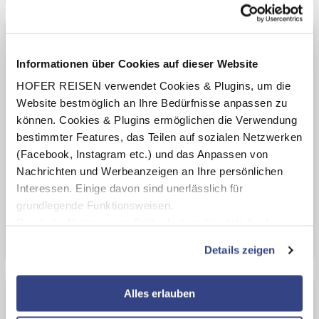
Standard Apartment Terrasse
Informationen über Cookies auf dieser Website
Frühstück
HOFER REISEN verwendet Cookies & Plugins, um die
2 Erwachsene
Website bestmöglich an Ihre Bedürfnisse anpassen zu
Aufenthalt in Unterkunft:
können. Cookies & Plugins ermöglichen die Verwendung
Mo, 02.11.26 - Do, 05.11.26 (3 Nächte)
bestimmter Features, das Teilen auf sozialen Netzwerken
(Facebook, Instagram etc.) und das Anpassen von
Gesamtpreis
Nachrichten und Werbeanzeigen an Ihre persönlichen
€ 450,-
Interessen. Einige davon sind unerlässlich für
grundlegende Funktionsweisen.
Zur Buchung
Durch die Nutzung von Drittanbietern für statistische
Auswertungen und Direktmarketingzwecke können Sie
Bei uns noch 10
zu diesem Preis
verfügbar
Details zeigen
zusätzliche Dienste bzw. Technologien von Drittanbietern
nutzen und uns sowie Dritten weitere Personalisierungen
ermöglichen, dabei kommt es auch zu Übermittlungen
Alles erlauben
Apartment Terrasse 'Smart'
Ihrer Daten an US-Drittanbieter.
Link zur