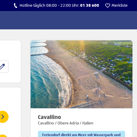
Hotline täglich 08:00 - 22:00 Uhr:
01 38 600
Merkliste
hte
10 Nächte
11 Nächte
12 Nächte
13
Cavallino
6,-
ab € 600,-
ab € 666,-
ab € 672,-
a
Cavallino / Obere Adria / Italien
Feriendorf direkt am Meer mit Wasserpark und