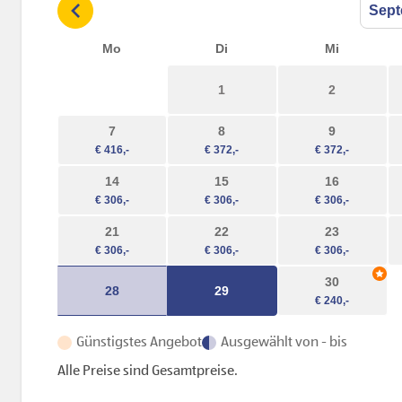
Mo
Di
Mi
1
2
7
8
9
14
15
16
21
22
23
30
28
29
Günstigstes Angebot
Ausgewählt von - bis
Alle Preise sind Gesamtpreise.