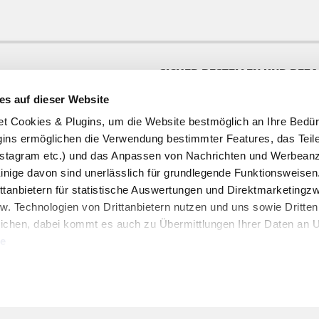
SICHER BESTELLEN UND BEZ
es auf dieser Website
te
ookies & Plugins, um die Website bestmöglich an Ihre Bedür
ins ermöglichen die Verwendung bestimmter Features, das Teile
stagram etc.) und das Anpassen von Nachrichten und Werbeanz
Einige davon sind unerlässlich für grundlegende Funktionsweisen
ttanbietern für statistische Auswertungen und Direktmarketing
w. Technologien von Drittanbietern nutzen und uns sowie Dritten
HOFER REISEN NEWSLETTER
ichen, dabei kommt es auch zu Übermittlungen Ihrer Daten an US
Jetzt für den HOFER REISEN Newsletter an
te
Newsletter Anmeldung
uben" stimmen Sie der Verwendung der Cookies & Plugins auf uns
Kontakt & Service