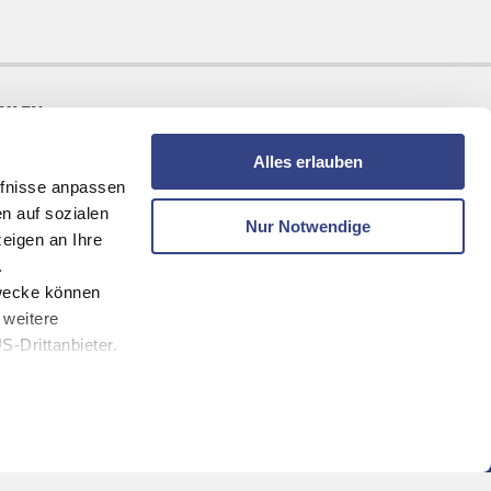
AHLEN
Alles erlauben
fnisse anpassen
n auf sozialen
Nur Notwendige
eigen an Ihre
.
zwecke können
 weitere
-Drittanbieter.
melden und keine Angebote mehr verpassen!
eren Webseiten