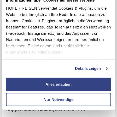
HOFER REISEN verwendet Cookies & Plugins, um die
Website bestmöglich an Ihre Bedürfnisse anpassen zu
Doppelzimmer Balkon '2+1'
können. Cookies & Plugins ermöglichen die Verwendung
bestimmter Features, das Teilen auf sozialen Netzwerken
Halbpension plus
(Facebook, Instagram etc.) und das Anpassen von
2 Erwachsene
Nachrichten und Werbeanzeigen an Ihre persönlichen
Aufenthalt in Unterkunft:
Interessen. Einige davon sind unerlässlich für
So, 04.10.26 - Mi, 07.10.26 (3 Nächte)
grundlegende Funktionsweisen.
Durch die Nutzung von Drittanbietern für statistische
Gesamtpreis
Auswertungen und Direktmarketingzwecke können Sie
€ 496,-
Details zeigen
zusätzliche Dienste bzw. Technologien von Drittanbietern
nutzen und uns sowie Dritten weitere Personalisierungen
Zur Buchung
ermöglichen, dabei kommt es auch zu Übermittlungen
Alles erlauben
Ihrer Daten an US-Drittanbieter.
Link zur
Bei uns nur noch 1
zu diesem Preis
verfügbar
Datenschutzseite
Nur Notwendige
Mit Klick auf "Alles erlauben" stimmen Sie der
Doppelzimmer Balkon, Meerseite '2+1'
Verwendung der Cookies & Plugins auf unseren