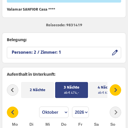
Valamar SANFIOR Casa ****
Reisecode: 9831419
Belegung:
Personen:
/ Zimmer:
Aufenthalt in Unterkunft:
3 Nächte
4 Nächte
2 Nächte
ab € 474,-
ab € 630,-
Mo
Di
Mi
Do
Fr
Sa
So