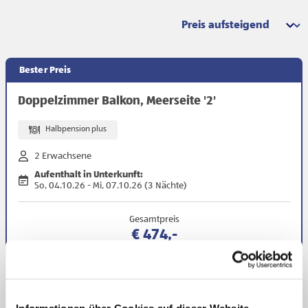
Sortierung
Bester Preis
Doppelzimmer Balkon, Meerseite '2'
Halbpension plus
2 Erwachsene
Aufenthalt in Unterkunft:
So, 04.10.26 - Mi, 07.10.26 (3 Nächte)
Gesamtpreis
€ 474,-
Zur Buchung
Bei uns nur noch 2
zu diesem Preis
verfügbar
Informationen über Cookies auf dieser Website