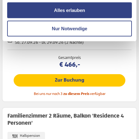
nutzen und uns sowie Dritten weitere Personalisierungen
Familienzimmer Balkon 'Residence'
ermöglichen, dabei kommt es auch zu Übermittlungen
Alles erlauben
Ihrer Daten an US-Drittanbieter.
Link zur
Halbpension
Datenschutzseite
Nur Notwendige
2 Erwachsene
Aufenthalt in Unterkunft:
Mit Klick auf "Alles erlauben" stimmen Sie der
So, 27.09.26 - Di, 29.09.26 (2 Nächte)
Verwendung der Cookies & Plugins auf unseren
Webseiten zu.
Gesamtpreis
€ 466,-
Zur Buchung
Bei uns nur noch 3
zu diesem Preis
verfügbar
Familienzimmer 2 Räume, Balkon 'Residence 4
Personen'
Halbpension