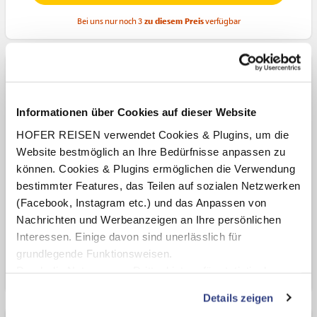
Bei uns nur noch 3
zu diesem Preis
verfügbar
Familienzimmer 'Residence'
Halbpension
Informationen über Cookies auf dieser Website
2 Erwachsene
HOFER REISEN verwendet Cookies & Plugins, um die
Aufenthalt in Unterkunft:
Website bestmöglich an Ihre Bedürfnisse anpassen zu
So, 27.09.26 - Di, 29.09.26 (2 Nächte)
können. Cookies & Plugins ermöglichen die Verwendung
bestimmter Features, das Teilen auf sozialen Netzwerken
Gesamtpreis
(Facebook, Instagram etc.) und das Anpassen von
€ 436,-
Nachrichten und Werbeanzeigen an Ihre persönlichen
Interessen. Einige davon sind unerlässlich für
Zur Buchung
grundlegende Funktionsweisen.
Durch die Nutzung von Drittanbietern für statistische
Bei uns nur noch 3
zu diesem Preis
verfügbar
Auswertungen und Direktmarketingzwecke können Sie
Details zeigen
zusätzliche Dienste bzw. Technologien von Drittanbietern