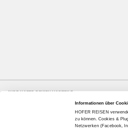
IHRE HOFER REISEN VORTEILE
Informationen über Cooki
Jede Woche neue Angebote
97% Wiederbuchungra
HOFER REISEN verwendet C
8 Mio Kunden in 20 Jahren
Qualitätsgarantie
zu können. Cookies & Plug
Netzwerken (Facebook, In