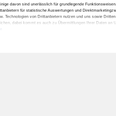
Einige davon sind unerlässlich für grundlegende Funktionsweisen
ttanbietern für statistische Auswertungen und Direktmarketing
w. Technologien von Drittanbietern nutzen und uns sowie Dritten
HOFER REISEN NEWSLETTER
ichen, dabei kommt es auch zu Übermittlungen Ihrer Daten an US
Jetzt für den HOFER REISEN Newsletter an
te
Newsletter Anmeldung
uben" stimmen Sie der Verwendung der Cookies & Plugins auf uns
Kontakt & Service
Folgen Sie uns:
t