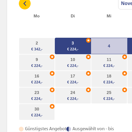
Mo
Di
Mi
2
3
4
9
10
11
16
17
18
23
24
25
30
Günstigstes Angebot
Ausgewählt von - bis