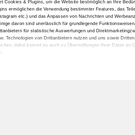
ookies & Plugins, um die Website bestmöglich an Ihre Bedür
ins ermöglichen die Verwendung bestimmter Features, das Teile
stagram etc.) und das Anpassen von Nachrichten und Werbeanz
Einige davon sind unerlässlich für grundlegende Funktionsweisen
ttanbietern für statistische Auswertungen und Direktmarketing
w. Technologien von Drittanbietern nutzen und uns sowie Dritten
HOFER REISEN NEWSLETTER
ichen, dabei kommt es auch zu Übermittlungen Ihrer Daten an US
Jetzt für den HOFER REISEN Newsletter an
te
Newsletter Anmeldung
uben" stimmen Sie der Verwendung der Cookies & Plugins auf uns
Kontakt & Service
Folgen Sie uns:
t