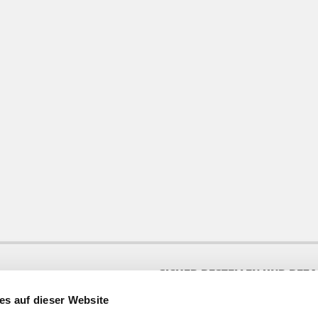
SICHER BESTELLEN UND BEZ
es auf dieser Website
te