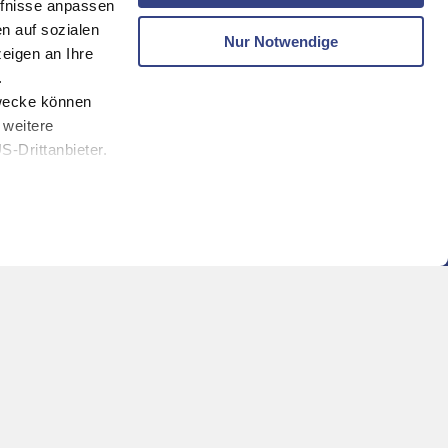
fnisse anpassen
n auf sozialen
Nur Notwendige
eigen an Ihre
.
zwecke können
 weitere
-Drittanbieter.
melden und keine Angebote mehr verpassen!
eren Webseiten