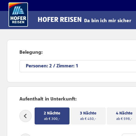
Direkt zum Hauptinhalt
HOFER REISEN
Da bin ich mir sicher
Belegung:
Personen:
/ Zimmer:
Aufenthalt in Unterkunft:
2 Nächte
3 Nächte
4 Nächte
ab € 300,-
ab € 450,-
ab € 598,-