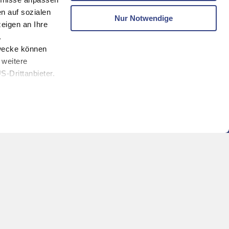
n auf sozialen
Nur Notwendige
eigen an Ihre
.
zwecke können
 weitere
-Drittanbieter.
melden und keine Angebote mehr verpassen!
eren Webseiten