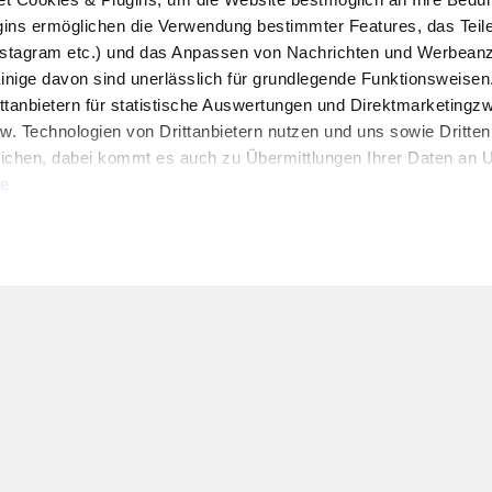
ins ermöglichen die Verwendung bestimmter Features, das Teile
stagram etc.) und das Anpassen von Nachrichten und Werbeanz
Einige davon sind unerlässlich für grundlegende Funktionsweisen
ttanbietern für statistische Auswertungen und Direktmarketing
w. Technologien von Drittanbietern nutzen und uns sowie Dritten
HOFER REISEN NEWSLETTER
ichen, dabei kommt es auch zu Übermittlungen Ihrer Daten an US
Jetzt für den HOFER REISEN Newsletter an
te
Newsletter Anmeldung
uben" stimmen Sie der Verwendung der Cookies & Plugins auf uns
Kontakt & Service
Folgen Sie uns:
t