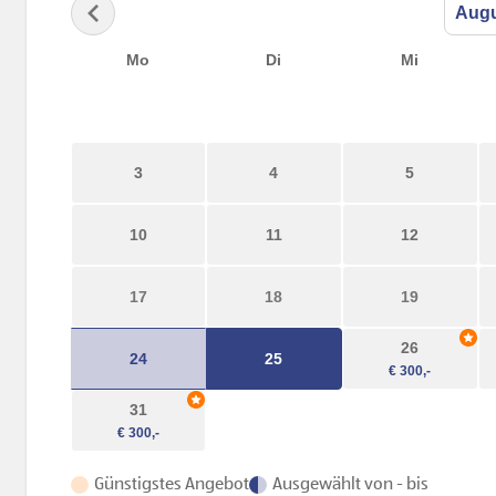
Mo
Di
Mi
3
4
5
10
11
12
17
18
19
26
24
25
31
Günstigstes Angebot
Ausgewählt von - bis