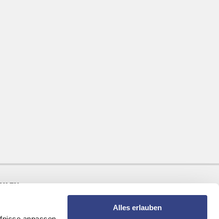
AHLEN
Alles erlauben
fnisse anpassen