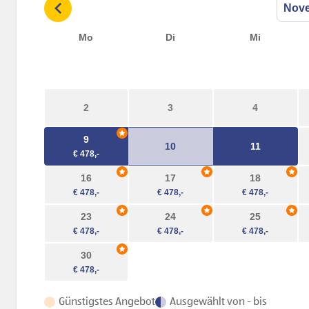
Mo
Di
Mi
2
3
4
9
10
11
16
17
18
23
24
25
30
Günstigstes Angebot
Ausgewählt von - bis