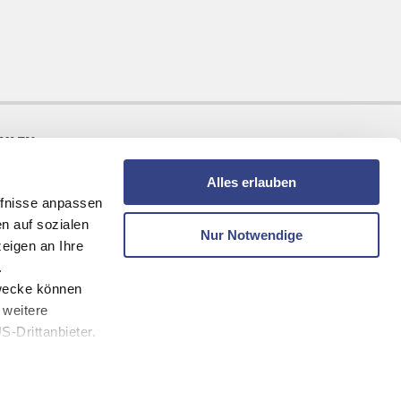
AHLEN
Alles erlauben
fnisse anpassen
n auf sozialen
Nur Notwendige
eigen an Ihre
.
zwecke können
 weitere
-Drittanbieter.
melden und keine Angebote mehr verpassen!
eren Webseiten