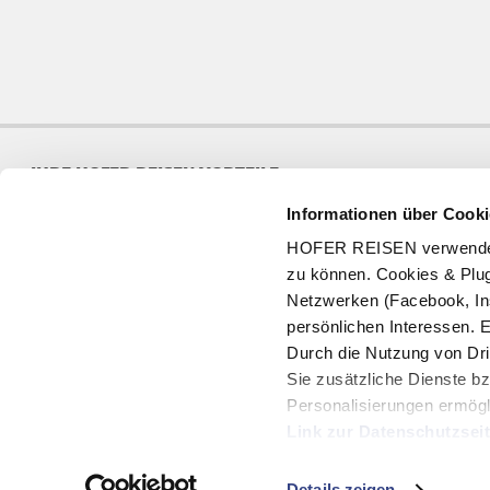
IHRE HOFER REISEN VORTEILE
Informationen über Cooki
Jede Woche neue Angebote
97% Wiederbuchungra
HOFER REISEN verwendet C
8 Mio Kunden in 20 Jahren
Qualitätsgarantie
zu können. Cookies & Plug
Netzwerken (Facebook, In
persönlichen Interessen. 
Durch die Nutzung von Dri
Sie zusätzliche Dienste bz
SERVICE
Personalisierungen ermögl
Geschenkgutschein
Link zur Datenschutzsei
Gutschein prüfen
Mit Klick auf "Alles erla
Vermittler ist die HOFER REISEN GmbH & Co KG,
Kontakt
Details zeigen