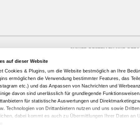
SICHER BESTELLEN UND BEZ
es auf dieser Website
te
ookies & Plugins, um die Website bestmöglich an Ihre Bedür
ins ermöglichen die Verwendung bestimmter Features, das Teile
stagram etc.) und das Anpassen von Nachrichten und Werbeanz
Einige davon sind unerlässlich für grundlegende Funktionsweisen
ttanbietern für statistische Auswertungen und Direktmarketing
w. Technologien von Drittanbietern nutzen und uns sowie Dritten
HOFER REISEN NEWSLETTER
ichen, dabei kommt es auch zu Übermittlungen Ihrer Daten an US
Jetzt für den HOFER REISEN Newsletter an
te
Newsletter Anmeldung
uben" stimmen Sie der Verwendung der Cookies & Plugins auf uns