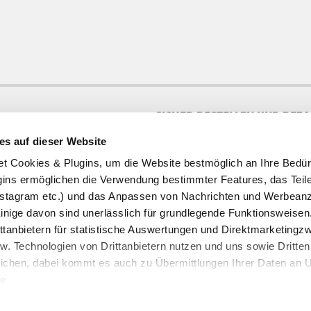
SICHER BESTELLEN UND BEZ
es auf dieser Website
te
ookies & Plugins, um die Website bestmöglich an Ihre Bedür
ins ermöglichen die Verwendung bestimmter Features, das Teile
stagram etc.) und das Anpassen von Nachrichten und Werbeanz
Einige davon sind unerlässlich für grundlegende Funktionsweisen
ttanbietern für statistische Auswertungen und Direktmarketing
w. Technologien von Drittanbietern nutzen und uns sowie Dritten
HOFER REISEN NEWSLETTER
ichen, dabei kommt es auch zu Übermittlungen Ihrer Daten an US
Jetzt für den HOFER REISEN Newsletter an
te
Newsletter Anmeldung