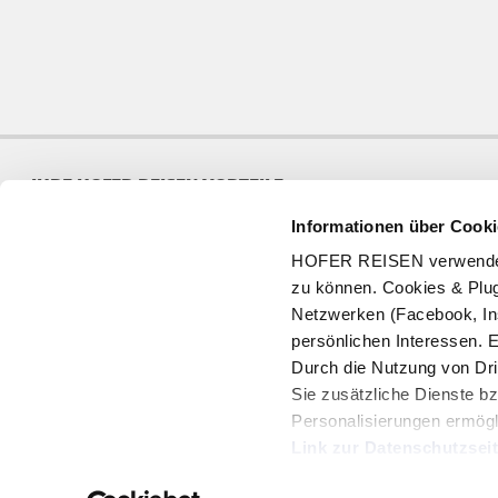
IHRE HOFER REISEN VORTEILE
Informationen über Cooki
Jede Woche neue Angebote
97% Wiederbuchungra
HOFER REISEN verwendet C
8 Mio Kunden in 20 Jahren
Qualitätsgarantie
zu können. Cookies & Plug
Netzwerken (Facebook, In
persönlichen Interessen. 
Durch die Nutzung von Dri
Sie zusätzliche Dienste bz
SERVICE
Personalisierungen ermögl
Geschenkgutschein
Link zur Datenschutzsei
Gutschein prüfen