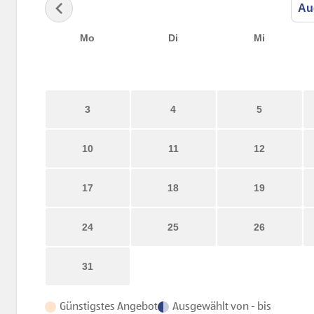
Mo
Di
Mi
3
4
5
10
11
12
17
18
19
24
25
26
31
Günstigstes Angebot
Ausgewählt von - bis