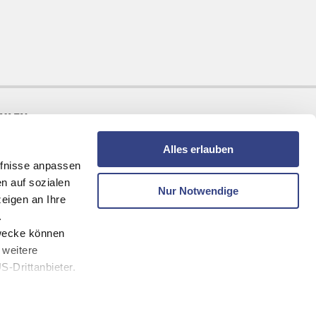
AHLEN
Alles erlauben
fnisse anpassen
n auf sozialen
Nur Notwendige
eigen an Ihre
.
zwecke können
 weitere
-Drittanbieter.
melden und keine Angebote mehr verpassen!