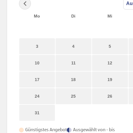
Mo
Di
Mi
3
4
5
10
11
12
17
18
19
24
25
26
31
Günstigstes Angebot
Ausgewählt von - bis