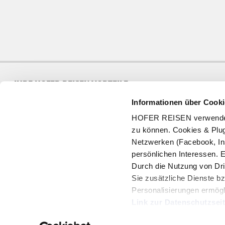
IHRE HOFER REISEN VORTEILE
Informationen über Cooki
Jede Woche neue Angebote
97% Wiederbuchungra
HOFER REISEN verwendet C
8 Mio Kunden in 20 Jahren
Qualitätsgarantie
zu können. Cookies & Plug
Netzwerken (Facebook, In
persönlichen Interessen. 
Durch die Nutzung von Dri
Sie zusätzliche Dienste bz
SERVICE
Personalisierungen ermögl
Geschenkgutschein
Link zur Datenschutzsei
Gutschein prüfen